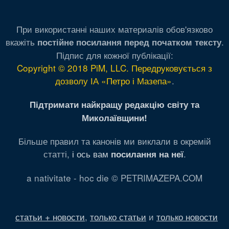
При використанні наших материалів обов'язково
вкажіть
.
постійне посилання перед початком тексту
Підпис для кожної публікації:
Copyright © 2018 PiM, LLC. Передруковується з
дозволу ІА «Петро і Мазепа»
.
Підтримати найкращу редакцію світу та
Миколаївщини!
Більше правил та канонів ми виклали в окремій
статті,
і ось вам
.
посилання на неї
a nativitate - hoc die © PETRIMAZEPA.COM
статьи + новости
,
только статьи
и
только новости