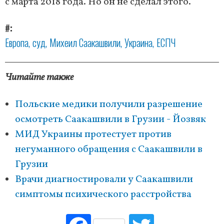
с марта 2018 года. Но он не сделал этого.
#
Европа
суд
Михеил Саакашвили
Украина
ЕСПЧ
Читайте также
Польские медики получили разрешение
осмотреть Саакашвили в Грузии - Йозвяк
МИД Украины протестует против
негуманного обращения с Саакашвили в
Грузии
Врачи диагностировали у Саакашвили
симптомы психического расстройства
Fac
Tw