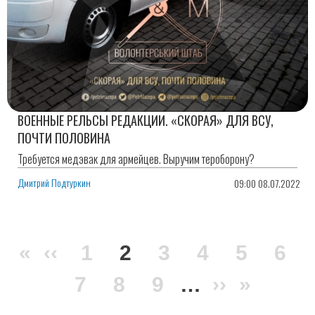
ВОЕННЫЕ РЕЛЬСЫ РЕДАКЦИИ. «СКОРАЯ» ДЛЯ ВСУ,
ПОЧТИ ПОЛОВИНА
Требуется медэвак для армейцев. Выручим тероборону?
Дмитрий Подтуркин
09:00 08.07.2022
Нумерация
Первая
«
Предыдущая
‹‹
Page
1
Текущая
2
Page
3
Page
4
Page
5
Pag
6
страниц
страница
страница
Page
7
Page
8
страница
Page
9
…
Следующ
››
После
»