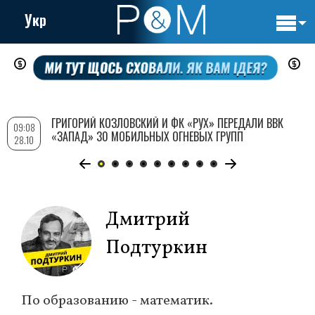
Укр
Основн
Перейти
навигац
к
основному
содержанию
ГРИГОРИЙ КОЗЛОВСКИЙ И ФК «РУХ» ПЕРЕДАЛИ ВВК
09:08
«ЗАПАД» 30 МОБИЛЬНЫХ ОГНЕВЫХ ГРУПП
28.10
Дмитрий
Подтуркин
По образованию - математик.