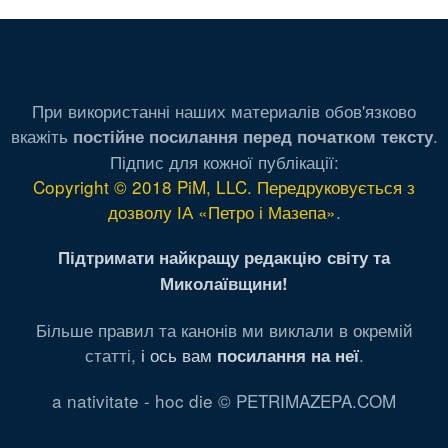
страница
страни
При використанні наших материалів обов'язково
вкажіть
.
постійне посилання перед початком тексту
Підпис для кожної публікації:
Copyright © 2018 PiM, LLC. Передруковується з
дозволу ІА «Петро і Мазепа»
.
Підтримати найкращу редакцію світу та
Миколаївщини!
Більше правил та канонів ми виклали в окремій
статті,
і ось вам
.
посилання на неї
a nativitate - hoc die © PETRIMAZEPA.COM