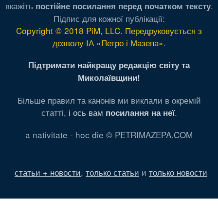
вкажіть
.
постійне посилання перед початком тексту
Підпис для кожної публікації:
Copyright © 2018 PiM, LLC. Передруковується з
дозволу ІА «Петро і Мазепа»
.
Підтримати найкращу редакцію світу та
Миколаївщини!
Більше правил та канонів ми виклали в окремій
статті,
і ось вам
.
посилання на неї
a nativitate - hoc die © PETRIMAZEPA.COM
статьи + новости
,
только статьи
и
только новости