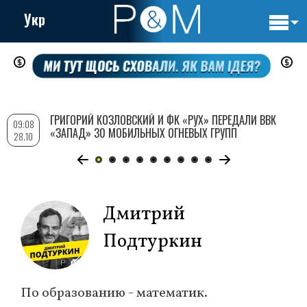
Укр
Основн
Перейти
навигац
к
основному
содержанию
ГРИГОРИЙ КОЗЛОВСКИЙ И ФК «РУХ» ПЕРЕДАЛИ ВВК
09:08
«ЗАПАД» 30 МОБИЛЬНЫХ ОГНЕВЫХ ГРУПП
28.10
Дмитрий
Подтуркин
По образованию - математик.