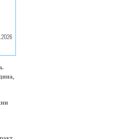
6.2026
а.
дина,
кни
ракт.