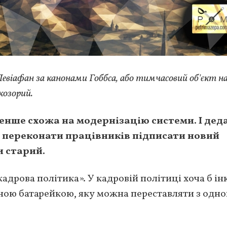
евіафан за канонами Гоббса, або тимчасовий об'єкт на
козорий.
нше схожа на модернізацію системи. І дед
в переконати працівників підписати новий
и старий.
кадрова політика». У кадровій політиці хоча б ін
ною батарейкою, яку можна переставляти з одно