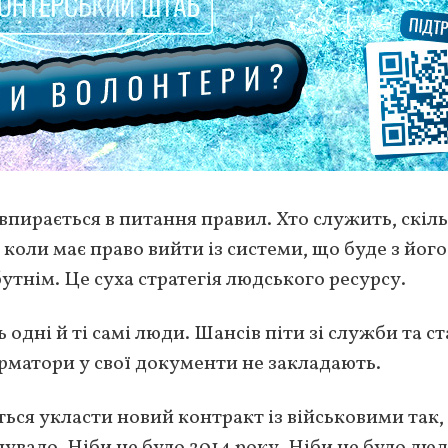
 впирається в питання правил. Хто служить, скіл
 коли має право вийти із системи, що буде з його
утнім. Це суха стратегія людського ресурсу.
одні й ті самі люди. Шансів піти зі служби та ст
матори у свої документи не закладають.
ься укласти новий контракт із військовими так,
увало. Ніби не було 2014 року. Ніби не було люд