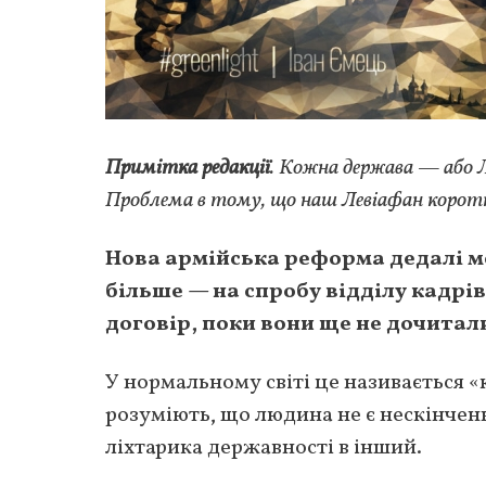
Примітка редакції
. Кожна держава
— або Л
Проблема в тому, що наш Левіафан корот
Нова армійська реформа дедалі ме
більше
— на спробу відділу кадрі
договір, поки вони ще не дочитал
У нормальному світі це називається «
розуміють, що людина не є нескінчен
ліхтарика державності в інший.