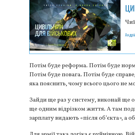
ЦИ
Чиї
Андрі
Потім буде реформа. Потім буде норм
Потім буде повага. Потім буде справе
яка пояснить, чому всього цього не м
Зайди ще раз у систему, виконай ще 
ще одним відрізком життя. А там под
зарплату видають «після об’єкта», а о
Для армії така логіка є руйнівною. В