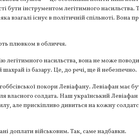
ті бути інструментом легітимного насильства. 
а взагалі існує в політичній спільноті. Вона п
ють плювком в обличчя.
ю легітимного насильства, вона не може повод
 шахрай із базару. Це, до речі, ще й небезпечно.
гоббсівської покори Левіафану. Левіафан має бу
для власного солдата. Наш український Левіафан
илу, але прискіпливо дивиться на кожну солдат
ні доплати військовим. Так, саме надбавки.