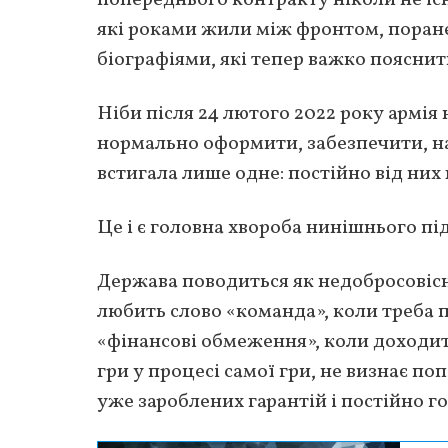
які роками жили між фронтом, поран
біографіями, які тепер важко поясни
Ніби після 24 лютого 2022 року армія 
нормально оформити, забезпечити, на
встигала лише одне: постійно від них
Це і є головна хвороба нинішнього пі
Держава поводиться як недобросовіс
любить слово «команда», коли треба 
«фінансові обмеження», коли доходит
гри у процесі самої гри, не визнає п
уже зароблених гарантій і постійно г