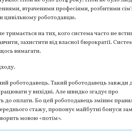
еннями, втраченими професіями, розбитими сім'
ти цивільному роботодавцю.
не тримається на тих, кого система часто не всти
вчити, захистити від власної бюрократії. Систе
 щось вимагати.
дходу.
ний роботодавець. Такий роботодавець завжди 
працювати у вихідні. Але швидко згадує про
ь до оплати. Бо цей роботодавець змінює прави
опереднього стажу, пропонує майбутні бонуси зам
оворить мовою «потім».