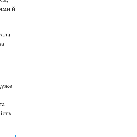
ями й
гала
ма
дуже
ла
ість