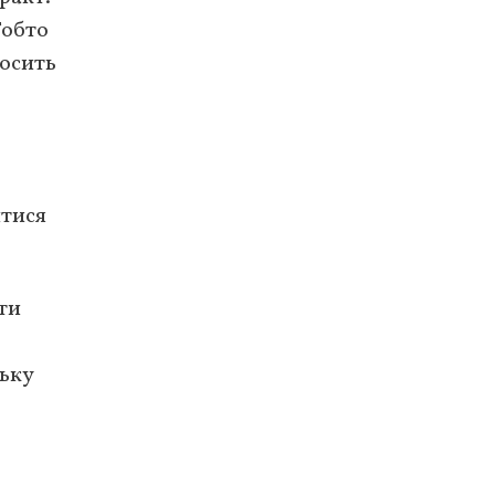
Тобто
росить
итися
ти
ську