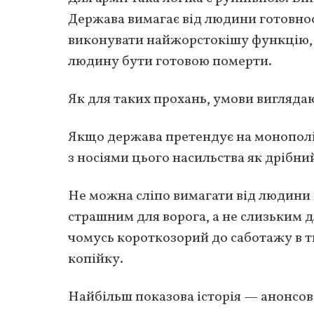
Держава вимагає від людини готовнос
виконувати найжорстокішу функцію, як
людину бути готовою померти.
Як для таких прохань, умови вигляда
Якщо держава претендує на монополі
з носіями цього насильства як дрібний
Не можна сліпо вимагати від людини 
страшним для ворога, а не слизьким 
чомусь короткозорий до саботажу в т
копійку.
Найбільш показова історія — анонсова