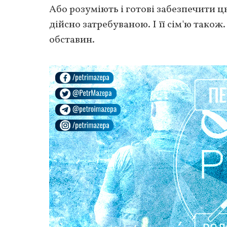
Або розуміють і готові забезпечити ц
дійсно затребуваною. І її сім'ю також
обставин.