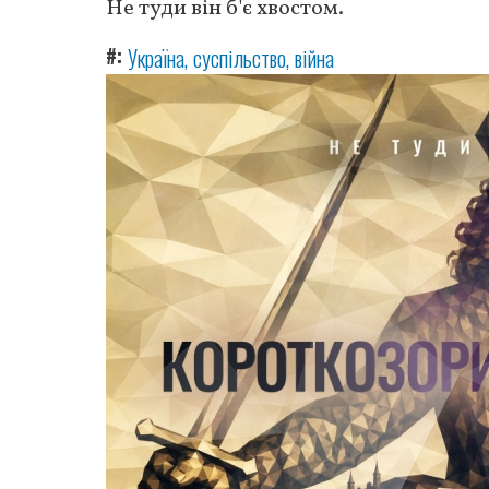
Не туди він б'є хвостом.
#
Україна
суспільство
війна