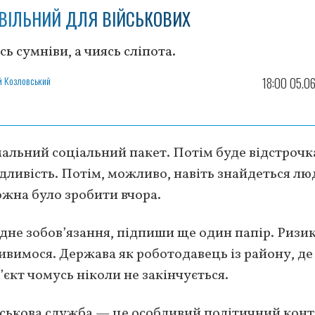
ВІЛЬНИЙ ДЛЯ ВІЙСЬКОВИХ
сь сумніви, а чиясь сліпота.
й Козловський
18:00 05.0
альний соціальний пакет. Потім буде відстрочк
дливість. Потім, можливо, навіть знайдеться лю
ожна було зробити вчора.
одне зобов’язання, підпиши ще один папір. Ризи
ивимося. Держава як роботодавець із району, де
б’єкт чомусь ніколи не закінчується.
ійськова служба — це особливий політичний конт