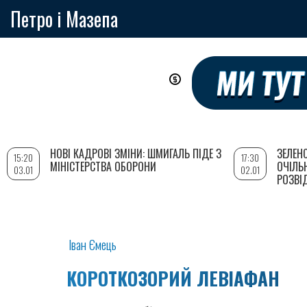
Петро і Мазепа
Перейти
до
основного
вмісту
НОВІ КАДРОВІ ЗМІНИ: ШМИГАЛЬ ПІДЕ З
ЗЕЛЕН
15:20
17:30
МІНІСТЕРСТВА ОБОРОНИ
ОЧІЛЬ
03.01
02.01
РОЗВІ
Іван Ємець
КОРОТКОЗОРИЙ ЛЕВІАФАН