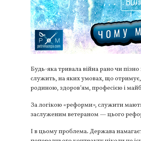
Будь-яка тривала війна рано чи пізно
служить, на яких умовах, що отримує,
родиною, здоров’ям, професією і майб
За логікою «реформи», служити мають 
заслуженим ветераном — цього рефор
І в цьому проблема. Держава намагаєт
попереднього контракту ніколи не існ