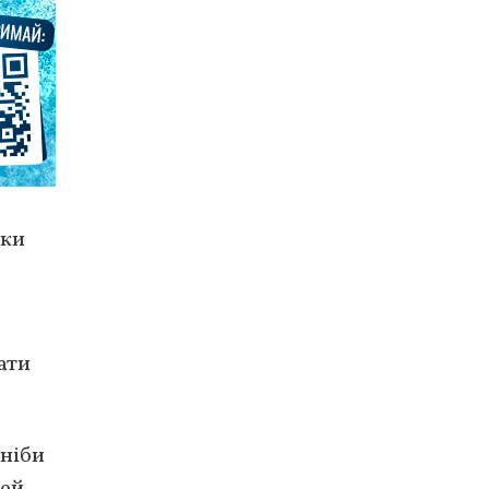
ьки
ати
 ніби
ей,