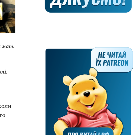
 мапі.
алі
коли
го