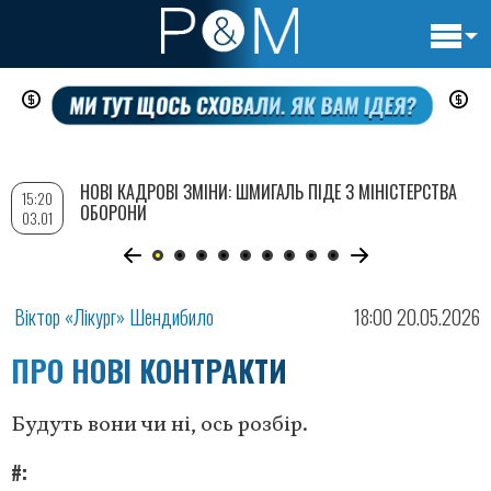
Основн
Перейти
навигац
до
основного
вмісту
НОВІ КАДРОВІ ЗМІНИ: ШМИГАЛЬ ПІДЕ З МІНІСТЕРСТВА
15:20
ОБОРОНИ
03.01
Віктор «Лікург» Шендибило
18:00 20.05.2026
ПРО НОВІ КОНТРАКТИ
Будуть вони чи ні, ось розбір.
#