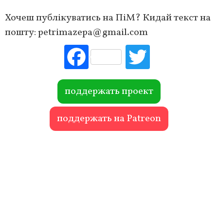
Хочеш публікуватись на ПіМ? Кидай текст на
пошту:
petrimazepa@gmail.com
Fac
Tw
ebo
itte
ok
r
поддержать проект
поддержать на Patreon