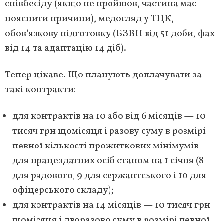
співбесіду (якщо не пройшов, частина має
пояснити причини), медогляд у ТЦК,
обов'язкову підготовку (БЗВП від 51 доби, фах
від 14 та адаптацію 14 діб).
Тепер цікаве. Що планують доплачувати за
такі контракти:
для контрактів на 10 або від 6 місяців — 10
тисяч грн щомісяця і разову суму в розмірі
певної кількості прожиткових мінімумів
для працездатних осіб станом на 1 січня (8
для рядового, 9 для сержантського і 10 для
офіцерського складу);
для контрактів на 14 місяців — 10 тисяч грн
щомісяця і дворазово суму в розмірі певної