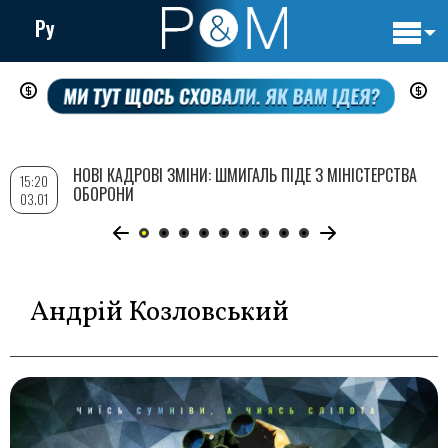
Ру
Основн
Перейти
навигац
до
основного
вмісту
НОВІ КАДРОВІ ЗМІНИ: ШМИГАЛЬ ПІДЕ З МІНІСТЕРСТВА
15:20
ОБОРОНИ
03.01
Андрій Козловський