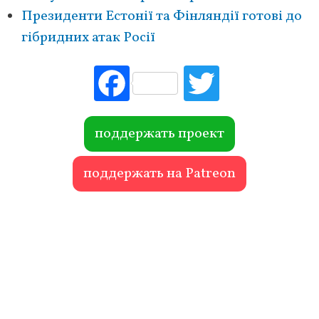
Президенти Естонії та Фінляндії готові до
гібридних атак Росії
Fac
Tw
ebo
itte
ok
r
поддержать проект
поддержать на Patreon