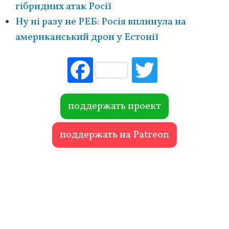
гібридних атак Росії
Ну ні разу не РЕБ: Росія вплинула на
американський дрон у Естонії
Fac
Tw
ebo
itte
ok
r
поддержать проект
поддержать на Patreon