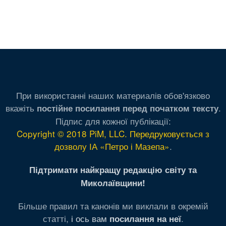
При використанні наших материалів обов'язково
вкажіть
.
постійне посилання перед початком тексту
Підпис для кожної публікації:
Copyright © 2018 PiM, LLC. Передруковується з
дозволу ІА «Петро і Мазепа»
.
Підтримати найкращу редакцію світу та
Миколаївщини!
Більше правил та канонів ми виклали в окремій
статті,
і ось вам
.
посилання на неї