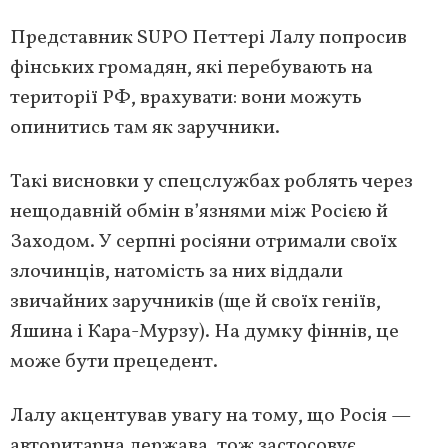
Представник SUPO Петтері Лалу попросив
фінських громадян, які перебувають на
території РФ, врахувати: вони можуть
опинитись там як заручники.
Такі висновки у спецслужбах роблять через
нещодавній обмін в’язнями між Росією й
Заходом. У серпні росіяни отримали своїх
злочинців, натомість за них віддали
звичайних заручників (ще й своїх геніїв,
Яшина і Кара-Мурзу). На думку фіннів, це
може бути прецедент.
Лалу акцентував увагу на тому, що Росія —
авторитарна держава, тож застосовує