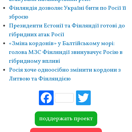
Фінляндія дозволяє Україні бити по Росії її
зброєю
Президенти Естонії та Фінляндії готові до
гібридних атак Росії
«Зміна кордонів» у Балтійському морі:
голова МЗС Фінляндії звинувачує Росію в
гібридному впливі
Росія хоче одноосібно змінити кордони з
Литвою та Фінляндією
Fac
Tw
ebo
itte
ok
r
поддержать проект