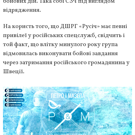
бойових дій. Така собі СЗЧ під виглядом
відрядження.
На користь того, що ДШРГ «Русіч» має певні
привілеї у російських спецслужб, свідчить і
той факт, що влітку минулого року група
відмовилась виконувати бойові завдання
через затримання російського громадянина у
Швеції.