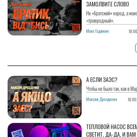
ЗАМОЛВИТЕ СЛОВО
Не «братский» народ, а мак
«троюродный».
Макс Гадюкин
18:0
А ЕСЛИ ЗАЭС?
Чтобы не было так, как в Ма
Максим Дрозденко
18:00
ТЕПЛОВОЙ НАСОС ВСЕ
СВЕТИТ. ДА-ДА, И ВАМ