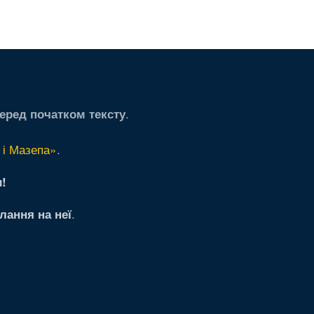
.
еред початком тексту
 і Мазепа»
.
!
.
лання на неї