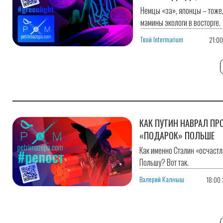
Немцы «за», японцы – тоже,
мамины экологи в восторге.
Твой Intermarium
21:0
КАК ПУТИН НАВРАЛ ПР
«ПОДАРОК» ПОЛЬШЕ
Как именно Сталин «осчаст
Польшу? Вот так.
Валерий Калныш
18:00
2