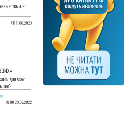
аже мертвым, но
17:11 11.06.2023
ВОИХ»
НЕФТЬ З
НАСТУП
азцом для всех.
слышно?
Не прода
вместе с 
ал
18:00 29.07.2022
Marino Auff