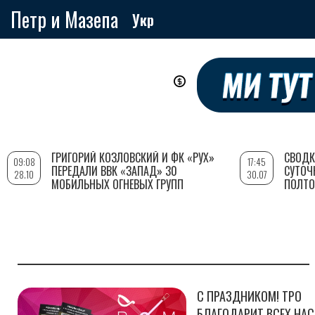
Петр и Мазепа
Укр
Перейти
к
основному
содержанию
ГРИГОРИЙ КОЗЛОВСКИЙ И ФК «РУХ»
СВОДК
09:08
17:45
ПЕРЕДАЛИ ВВК «ЗАПАД» 30
СУТОЧ
28.10
30.07
МОБИЛЬНЫХ ОГНЕВЫХ ГРУПП
ПОЛТО
С ПРАЗДНИКОМ! ТРО
БЛАГОДАРИТ ВСЕХ НАС