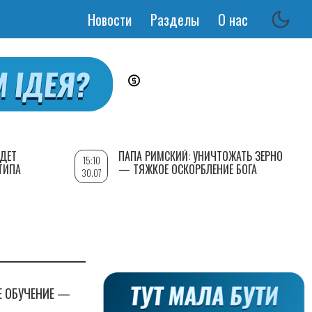
Новости
Разделы
О нас
Основная
навигация
УДЕТ
ПАПА РИМСКИЙ: УНИЧТОЖАТЬ ЗЕРНО
15:10
ТИПА
— ТЯЖКОЕ ОСКОРБЛЕНИЕ БОГА
30.07
Е ОБУЧЕНИЕ —
ЧЕТЫРЕ
МИССИЯ