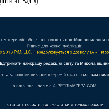
ПЕРЕЙТИ В РАЗДЕЛ
х материалів обов'язково вкажіть
постійне посилання п
Підпис для кожної публікації:
© 2018 PiM, LLC. Передруковується з дозволу ІА «Петро
Підтримати найкращу редакцію світу та Миколаївщини
л та канонів ми виклали в окремій статті,
і ось вам
поси
a nativitate - hoc die © PETRIMAZEPA.COM
статьи + новости
,
только статьи
и
только новости