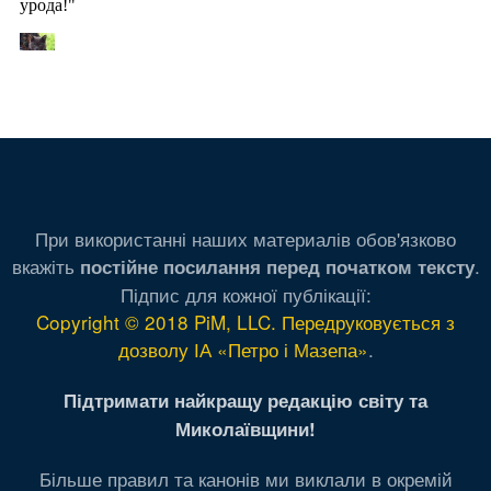
При використанні наших материалів обов'язково
вкажіть
.
постійне посилання перед початком тексту
Підпис для кожної публікації:
Copyright © 2018 PiM, LLC. Передруковується з
дозволу ІА «Петро і Мазепа»
.
Підтримати найкращу редакцію світу та
Миколаївщини!
Більше правил та канонів ми виклали в окремій