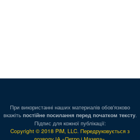
При використанні наших материалів обов'язково
вкажіть
.
постійне посилання перед початком тексту
Підпис для кожної публікації:
Copyright © 2018 PiM, LLC. Передруковується з
дозволу ІА «Петро і Мазепа»
.