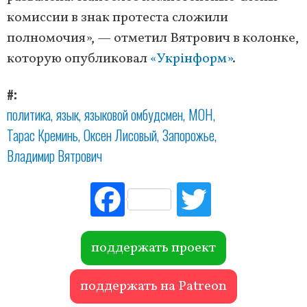
комиссии в знак протеста сложили
полномочия», — отметил Вятрович в колонке,
которую опубликовал
«Укрінформ»
.
#
политика
язык
языковой омбудсмен
МОН
Тарас Креминь
Оксен Лисовый
Запорожье
Владимир Вятрович
Fac
Tw
ebo
itte
ok
r
поддержать проект
поддержать на Patreon