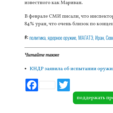
известного как Мариван.
В феврале СМИ писали, что инспект
84% уран, что очень близок по конц
#
политика
ядерное оружие
МАГАТЭ
Иран
Сев
Читайте также
КНДР заявила об испытании оружи
Fac
Tw
ebo
itte
ok
r
поддержать пр