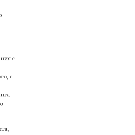
о
ния с
а
го, с
инга
по
та,