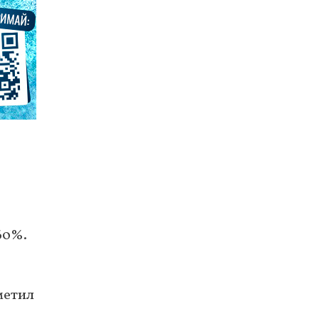
60%.
метил