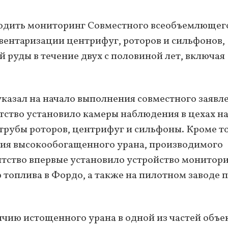
одить мониторинг Совместного всеобъемлющег
нвентаризации центрифуг, роторов и сильфонов,
 руды в течение двух с половиной лет, включая
казал на начало выполнения совместного заявле
нтство установило камеры наблюдения в цехах н
 трубы роторов, центрифуг и сильфоны. Кроме то
ия высокообогащенного урана, производимого
нтство впервые установило устройство монитор
топлива в Фордо, а также на пилотном заводе 
чию истощенного урана в одной из частей объек