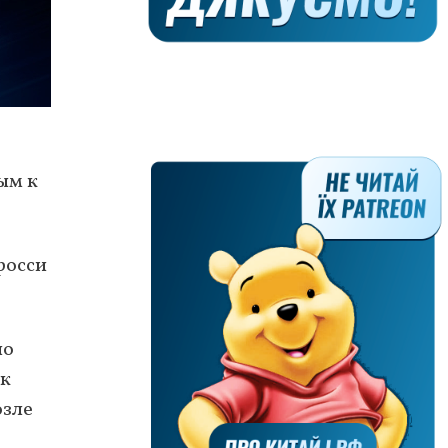
ым к
росси
ло
 к
озле