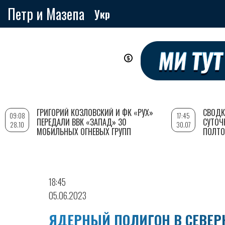
Петр и Мазепа
Укр
Перейти
к
основному
содержанию
ГРИГОРИЙ КОЗЛОВСКИЙ И ФК «РУХ»
СВОДК
09:08
17:45
ПЕРЕДАЛИ ВВК «ЗАПАД» 30
СУТОЧ
28.10
30.07
МОБИЛЬНЫХ ОГНЕВЫХ ГРУПП
ПОЛТО
18:45
05.06.2023
ЯДЕРНЫЙ ПОЛИГОН В СЕВЕР