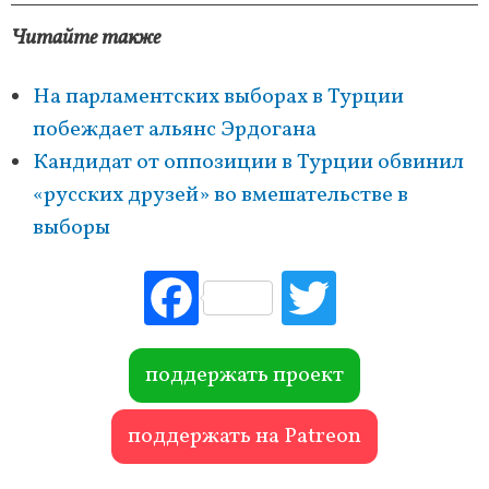
Читайте также
На парламентских выборах в Турции
побеждает альянс Эрдогана
Кандидат от оппозиции в Турции обвинил
«русских друзей» во вмешательстве в
выборы
Fac
Tw
ebo
itte
ok
r
поддержать проект
поддержать на Patreon