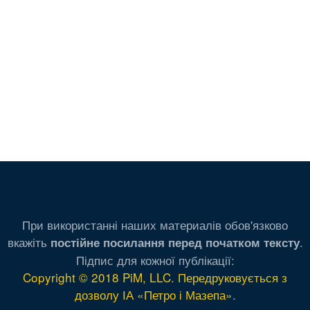
При використанні наших материалів обов'язково
вкажіть
.
постійне посилання перед початком тексту
Підпис для кожної публікації:
Copyright © 2018 PiM, LLC. Передруковується з
дозволу ІА «Петро і Мазепа»
.