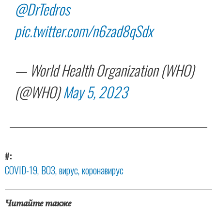
@DrTedros
pic.twitter.com/n6zad8qSdx
— World Health Organization (WHO)
(@WHO)
May 5, 2023
#
COVID-19
ВОЗ
вирус
коронавирус
Читайте также