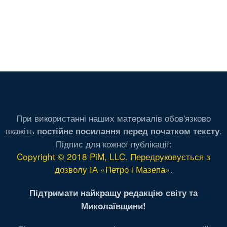
При використанні наших материалів обов'язково
вкажіть
.
постійне посилання перед початком тексту
Підпис для кожної публікації:
Copyright © 2018 PiM, LLC. Передруковується з
дозволу ІА «Петро і Мазепа»
.
Підтримати найкращу редакцію світу та
Миколаївщини!