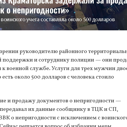
озрении руководителю районного территориаль
й поддержки и сотруднику полиции — они прод
 к военной службе. Услуги для трех мужчин дво
о есть около 500 долларов с человека стоило
ие и продажу документов о непригодности —
 передавал их данные сообщнику в ТЦК и СП,
ВВК о непригодности с исключением с воинског
Сейчас решается вопрос об избрании меры