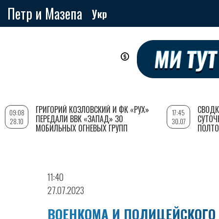
Петр и Мазепа
Укр
Перейти
к
основному
содержанию
ГРИГОРИЙ КОЗЛОВСКИЙ И ФК «РУХ»
СВОДК
09:08
17:45
ПЕРЕДАЛИ ВВК «ЗАПАД» 30
СУТОЧ
28.10
30.07
МОБИЛЬНЫХ ОГНЕВЫХ ГРУПП
ПОЛТО
11:40
27.07.2023
ВОЕНКОМА И ПОЛИЦЕЙСКОГО