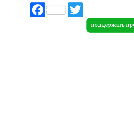
Fac
Tw
ebo
itte
ok
r
поддержать пр