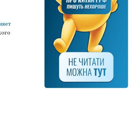
няет
кого