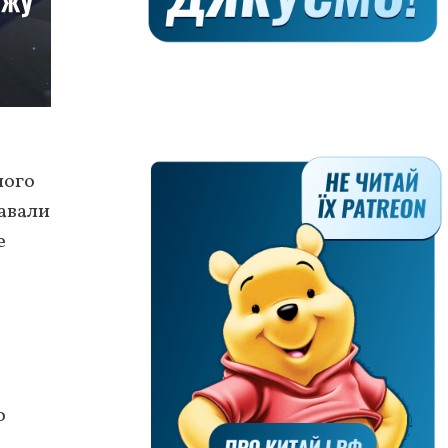
ного
авали
е
о