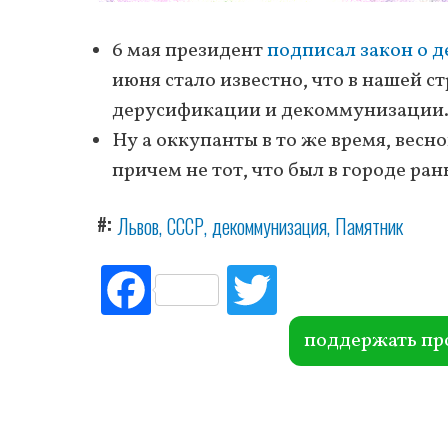
6 мая президент
подписал закон о 
июня стало известно, что в нашей с
дерусификации и декоммунизации
Ну а оккупанты в то же время, весн
причем не тот, что был в городе ра
#
Львов
СССР
декоммунизация
Памятник
Fac
Tw
ebo
itte
ok
r
поддержать пр