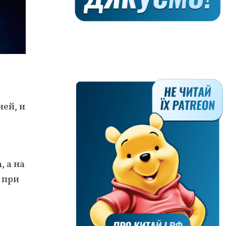
ией, и
 а на
 при