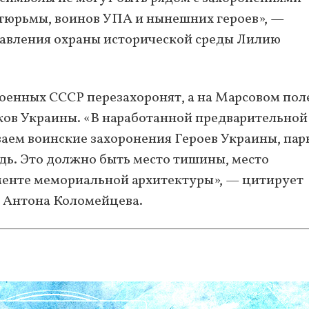
тюрьмы, воинов УПА и нынешних героев», —
авления охраны исторической среды Лилию
оенных СССР перезахоронят, а на Марсовом пол
ков Украины. «В наработанной предварительной
ем воинские захоронения Героев Украины, пар
ь. Это должно быть место тишины, место
менте мемориальной архитектуры», — цитирует
а Антона Коломейцева.