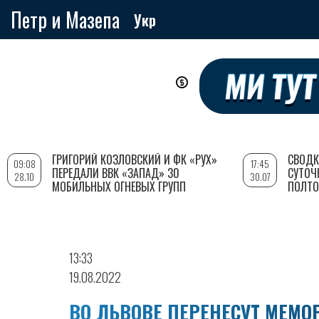
Петр и Мазепа
Укр
Перейти
к
основному
содержанию
ГРИГОРИЙ КОЗЛОВСКИЙ И ФК «РУХ»
СВОДК
09:08
17:45
ПЕРЕДАЛИ ВВК «ЗАПАД» 30
СУТОЧ
28.10
30.07
МОБИЛЬНЫХ ОГНЕВЫХ ГРУПП
ПОЛТО
13:33
19.08.2022
ВО ЛЬВОВЕ ПЕРЕНЕСУТ МЕМО