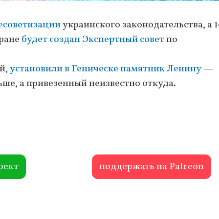
десоветизации
украинского законодательства, а 
тране
будет создан Экспертный совет
по
.
ой,
установили в Геническе памятник Ленину
—
ньше, а привезенный неизвестно откуда.
оект
поддержать на Patreon