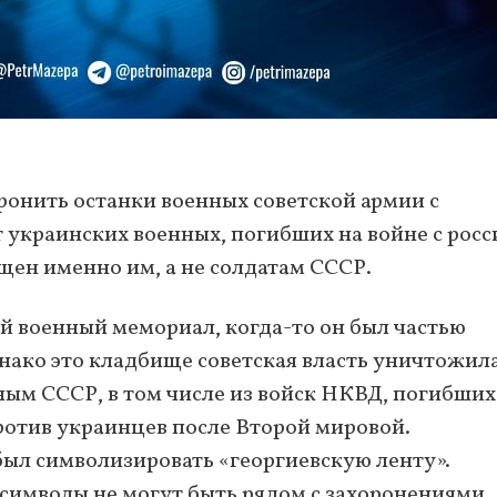
ронить останки военных советской армии с
 украинских военных, погибших на войне с росс
ен именно им, а не солдатам СССР.
й военный мемориал, когда-то он был частью
ако это кладбище советская власть уничтожила,
ным СССР, в том числе из войск НКВД, погибших
отив украинцев после Второй мировой.
ыл символизировать «георгиевскую ленту».
 символы не могут быть рядом с захоронениями