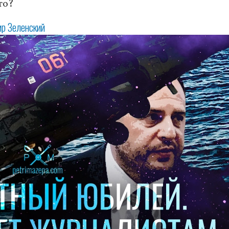
то?
р Зеленский