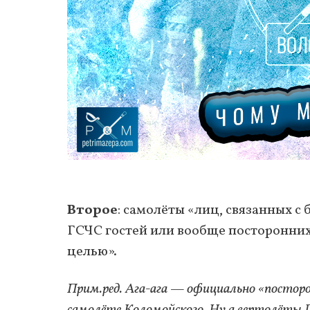
Второе
: самолёты «лиц, связанных с
ГСЧС гостей или вообще посторонних 
целью».
Прим.ред. Ага-ага — официально «постор
самолёте Коломойского. Ну а вертолёты Г