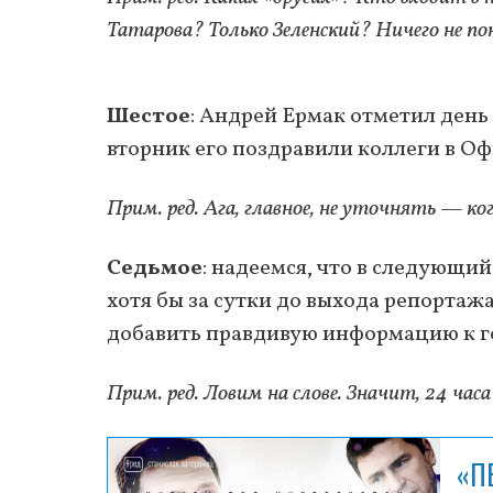
Татарова? Только Зеленский? Ничего не по
Шестое
: Андрей Ермак отметил день
вторник его поздравили коллеги в О
Прим. ред. Ага, главное, не уточнять — ко
Седьмое
: надеемся, что в следующи
хотя бы за сутки до выхода репортажа
добавить правдивую информацию к г
Прим. ред. Ловим на слове. Значит, 24 ча
«П