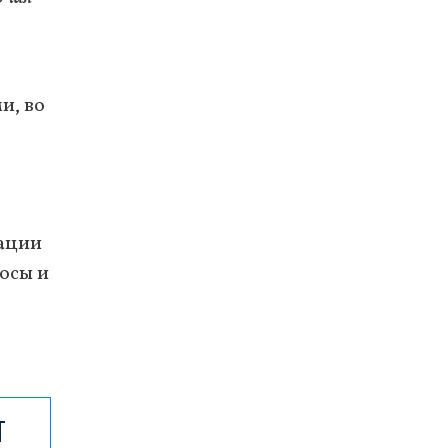
и, во
мации
росы и
Т