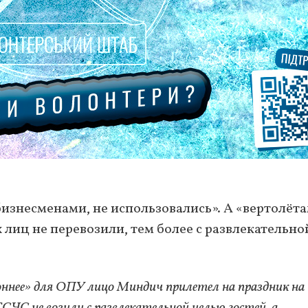
 бизнесменами, не использовались». А «вертолёт
лиц не перевозили, тем более с развлекательно
оннее» для ОПУ лицо Миндич прилетел на праздник на
СЧС не возили с развлекательной целью гостей, а