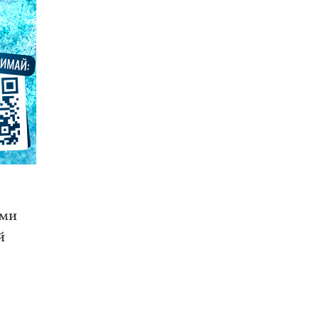
ами
й