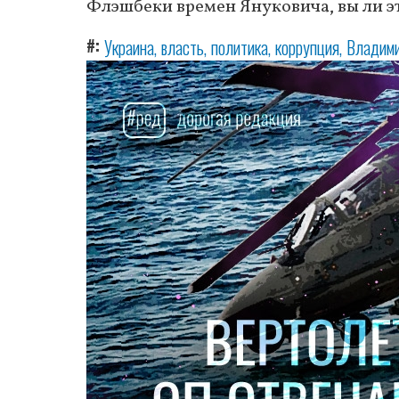
Флэшбеки времен Януковича, вы ли э
#
Украина
власть
политика
коррупция
Владими