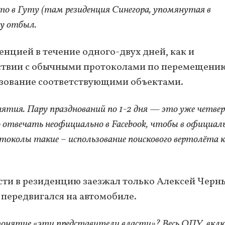
то в Гуту (там резиденция Синегора, упомянутая в
цу отбыл.
енцией в течение одного-двух дней, как и
тствии с обычными протоколами по перемещени
ьзование соответствующими объектами.
нятия. Пару празднований по 1-2 дня — это уже четве
но отвечать неофициально в Facebook, чтобы в официа
отоколы такие – использование поискового вертолёта 
.
асти в резиденцию заезжал только Алексей Черн
 передвигался на автомобиле.
 понятие «эти представители власти»? Весь ОПУ, вкл