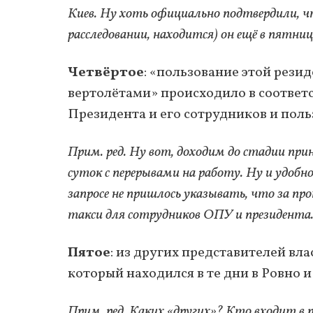
Киев. Ну хоть официально подтвердили, ч
расследовании, находится) он ещё в пятни
Четвёртое
: «пользование этой резид
вертолётами» происходило в соотве
Президента и его сотрудников и пол
Прим. ред. Ну вот, доходим до стадии при
суток с перерывами на работу. Ну и удоб
запросе не пришлось указывать, что за пр
такси для сотрудников ОПУ и президента
Пятое
: из других представителей вл
который находился в те дни в Ровно и
Прим. ред. Каких «других»? Кто входит в