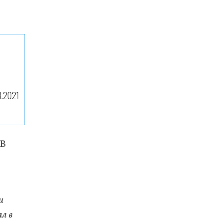
8.2021
 В
и
ал в