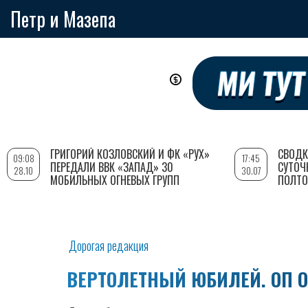
Петр и Мазепа
Перейти
к
основному
содержанию
ГРИГОРИЙ КОЗЛОВСКИЙ И ФК «РУХ»
СВОДК
09:08
17:45
ПЕРЕДАЛИ ВВК «ЗАПАД» 30
СУТОЧ
28.10
30.07
МОБИЛЬНЫХ ОГНЕВЫХ ГРУПП
ПОЛТО
Дорогая редакция
ВЕРТОЛЕТНЫЙ ЮБИЛЕЙ. ОП 