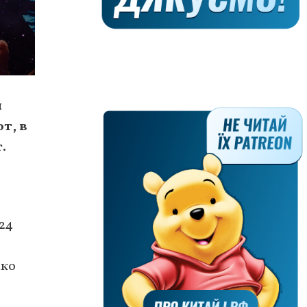
и
т, в
.
24
ако