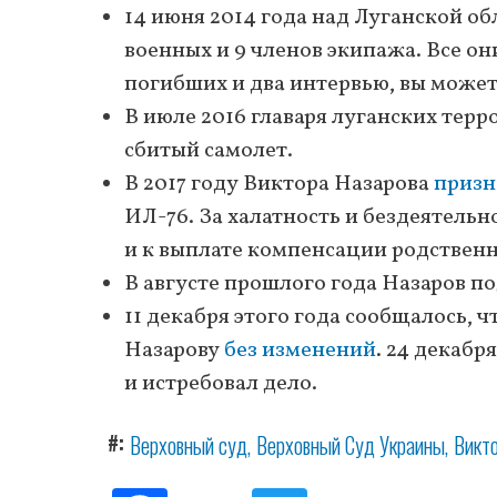
14 июня 2014 года над Луганской об
военных и 9 членов экипажа. Все о
погибших и два интервью, вы може
В июле 2016 главаря луганских тер
сбитый самолет.
В 2017 году Виктора Назарова
призн
ИЛ-76. За халатность и бездеятель
и к выплате компенсации родствен
В августе прошлого года Назаров п
11 декабря этого года сообщалось,
Назарову
без изменений
. 24 декабр
и истребовал дело.
#
Верховный суд
Верховный Суд Украины
Викт