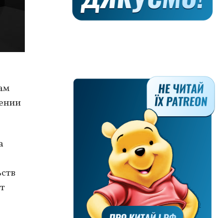
там
жении
а
ьств
ет