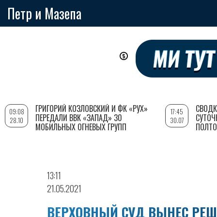
Петр и Мазепа
Перейти
к
основному
содержанию
ГРИГОРИЙ КОЗЛОВСКИЙ И ФК «РУХ»
СВОДК
09:08
17:45
ПЕРЕДАЛИ ВВК «ЗАПАД» 30
СУТОЧ
28.10
30.07
МОБИЛЬНЫХ ОГНЕВЫХ ГРУПП
ПОЛТО
13:11
21.05.2021
ВЕРХОВНЫЙ СУД ВЫНЕС РЕШЕ