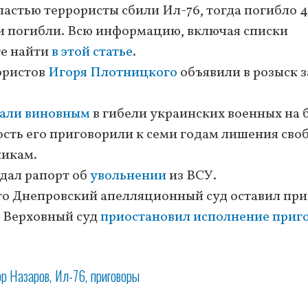
ластью террористы сбили Ил-76, тогда погибло 
ни погибли. Всю информацию, включая списки
те найти
в этой статье
.
рористов
Игоря Плотницкого
объявили в розыск з
али виновным
в гибели украинских военных на 
ность его приговорили к семи годам лишения сво
никам.
одал рапорт об
увольнении
из ВСУ.
 что Днепровский апелляционный суд оставил пр
я Верховный суд
приостановил исполнение приг
ор Назаров
Ил-76
приговоры