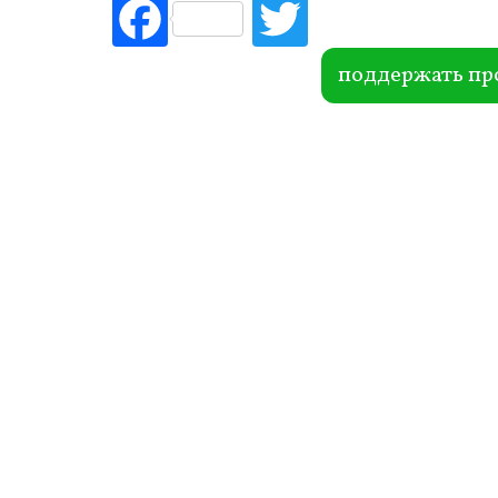
Fac
Tw
ebo
itte
ok
r
поддержать пр