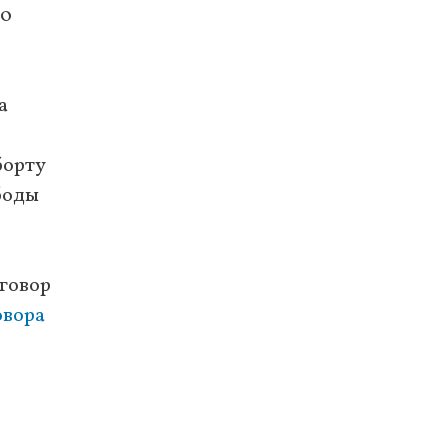
40
а
борту
боды
иговор
овора