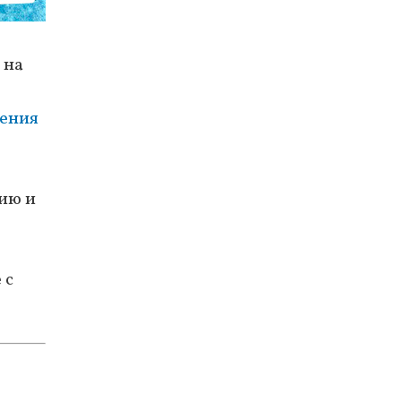
 на
щения
гию и
 с