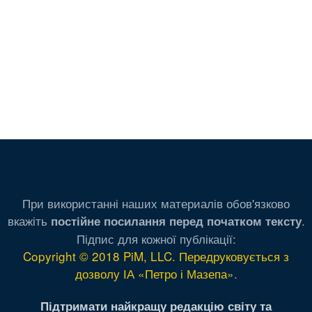
При використанні наших материалів обов'язково
вкажіть
.
постійне посилання перед початком тексту
Підпис для кожної публікації:
Copyright © 2018 PiM, LLC. Передруковується з
дозволу ІА «Петро і Мазепа»
.
Підтримати найкращу редакцію світу та