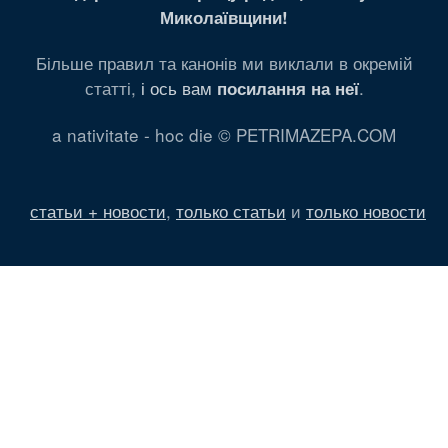
Миколаївщини!
Більше правил та канонів ми виклали в окремій
статті,
і ось вам
.
посилання на неї
a nativitate - hoc die © PETRIMAZEPA.COM
статьи + новости
,
только статьи
и
только новости