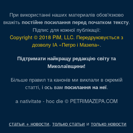
При використанні наших материалів обов'язково
вкажіть
.
постійне посилання перед початком тексту
Підпис для кожної публікації:
Copyright © 2018 PiM, LLC. Передруковується з
дозволу ІА «Петро і Мазепа»
.
Підтримати найкращу редакцію світу та
Миколаївщини!
Більше правил та канонів ми виклали в окремій
статті,
і ось вам
.
посилання на неї
a nativitate - hoc die © PETRIMAZEPA.COM
статьи + новости
,
только статьи
и
только новости