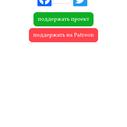
ebo
itte
ok
r
поддержать проект
поддержать на Patreon