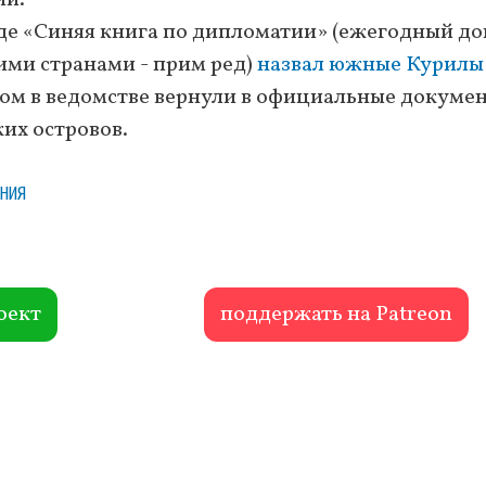
де «Синяя книга по дипломатии» (ежегодный до
ими странами - прим ред)
назвал южные Курилы
зом в ведомстве вернули в официальные докуме
их островов.
ения
оект
поддержать на Patreon