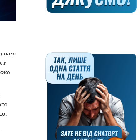
авке с
ет
акже
е
ого
ло.
т