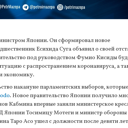
инистром Японии. Он сформировал новое
едшественник Есихида Суга объявил о своей отст
вительство под руководством Фумио Кисиды буд
итуацию с распространением коронавируса, а т
и экономику.
ьство накануне парламентских выборов, которы
odo
. Новое правительство Японии получило мн
ленов Кабмина впервые заняли министерское крес
Д Японии Тосимицу Мотеги и министр обороны
ина Таро Асо ушел с должности после девяти ле