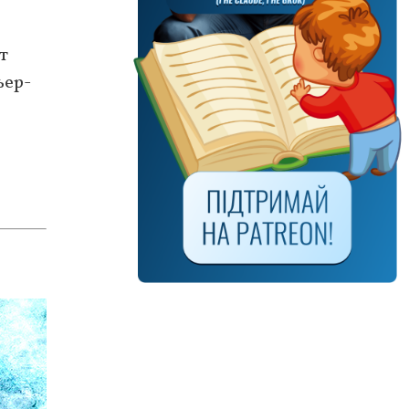
т
ьер-