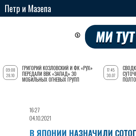
Петр и Мазепа
Перейти
к
основному
содержанию
ГРИГОРИЙ КОЗЛОВСКИЙ И ФК «РУХ»
СВОДК
09:08
17:45
ПЕРЕДАЛИ ВВК «ЗАПАД» 30
СУТОЧ
28.10
30.07
МОБИЛЬНЫХ ОГНЕВЫХ ГРУПП
ПОЛТО
16:27
04.10.2021
В ЯПОНИИ НАЗНАЧИЛИ СОТО