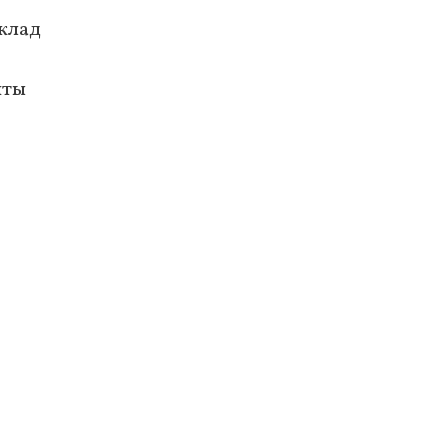
клад
нты