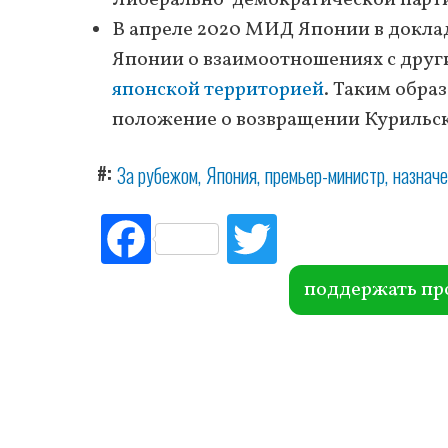
В апреле 2020 МИД Японии в докла
Японии о взаимоотношениях с друг
японской территорией
. Таким обра
положение о возвращении Курильск
#
За рубежом
Япония
премьер-министр
назнач
Fac
Tw
ebo
itte
ok
r
поддержать пр