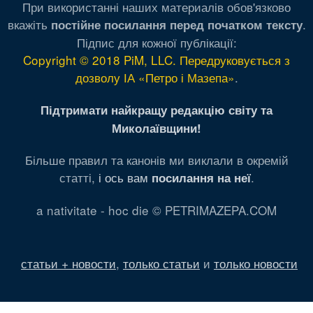
При використанні наших материалів обов'язково
вкажіть
.
постійне посилання перед початком тексту
Підпис для кожної публікації:
Copyright © 2018 PiM, LLC. Передруковується з
дозволу ІА «Петро і Мазепа»
.
Підтримати найкращу редакцію світу та
Миколаївщини!
Більше правил та канонів ми виклали в окремій
статті,
і ось вам
.
посилання на неї
a nativitate - hoc die © PETRIMAZEPA.COM
статьи + новости
,
только статьи
и
только новости