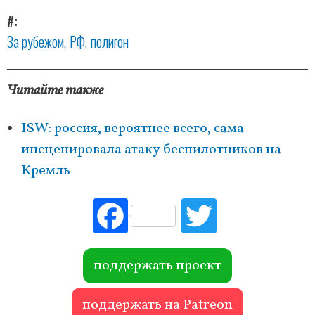
#
За рубежом
РФ
полигон
Читайте также
ISW: россия, вероятнее всего, сама
инсценировала атаку беспилотников на
Кремль
Fac
Tw
ebo
itte
ok
r
поддержать проект
поддержать на Patreon