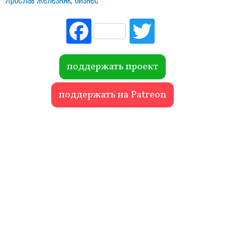
Fac
Tw
ebo
itte
ok
r
поддержать проект
поддержать на Patreon