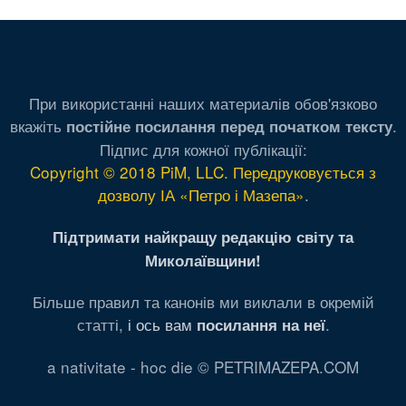
При використанні наших материалів обов'язково
вкажіть
.
постійне посилання перед початком тексту
Підпис для кожної публікації:
Copyright © 2018 PiM, LLC. Передруковується з
дозволу ІА «Петро і Мазепа»
.
Підтримати найкращу редакцію світу та
Миколаївщини!
Більше правил та канонів ми виклали в окремій
статті,
і ось вам
.
посилання на неї
a nativitate - hoc die © PETRIMAZEPA.COM