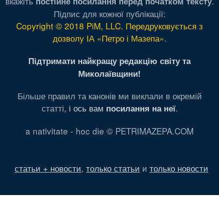
вкажіть
.
постійне посилання перед початком тексту
Підпис для кожної публікації:
Copyright © 2018 PiM, LLC. Передруковується з
дозволу ІА «Петро і Мазепа»
.
Підтримати найкращу редакцію світу та
Миколаївщини!
Більше правил та канонів ми виклали в окремій
статті,
і ось вам
.
посилання на неї
a nativitate - hoc die © PETRIMAZEPA.COM
статьи + новости
,
только статьи
и
только новости