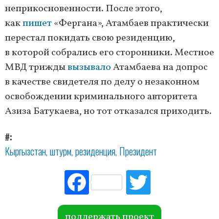
неприкосновенности. После этого,
как
пишет
«Фергана», Атамбаев практически
перестал покидать свою резиденцию,
в которой собрались его сторонники. Местное
МВД трижды
вызывало
Атамбаева на допрос
в качестве свидетеля по делу о незаконном
освобождении криминального авторитета
Азиза Батукаева, но тот отказался приходить.
#
Кыргызстан
штурм
резиденция
Президент
Fac
Tw
ebo
itte
ok
r
поддержать проект