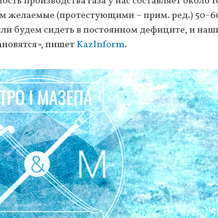
ость производства газа у нас составляет около 1
чем желаемые (протестующими – прим. ред.) 50-6
ы или будем сидеть в постоянном дефиците, и наш
ановятся», пишет
KazInform
.