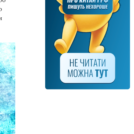
00
0
и