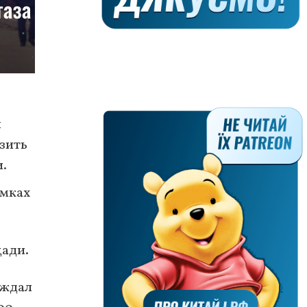
я
зить
и.
амках
щади.
еждал