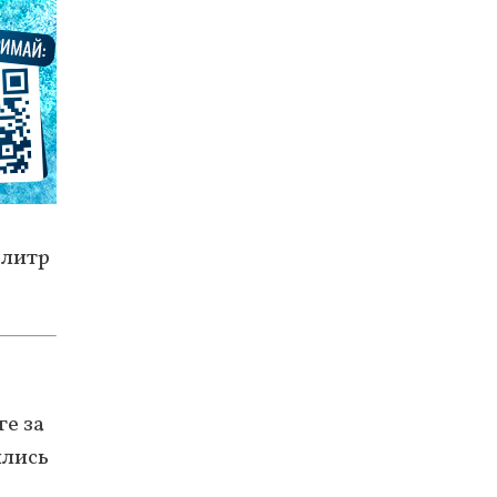
 литр
ге за
ились