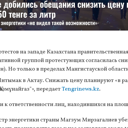
ротестов на западе Казахстана правительственна
иативной группой протестующих согласилась сни
грн). Но только в пределах Мангистауской област
нтымак в Актау. Снижать цену планируют «в р
азмұнайгаз"», передает
Tengrinews.kz
.
и к ответственности лиц, находившихся на пло
истр энергетики страны Магзум Мирзагалиев уб