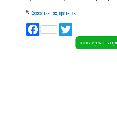
#
Казахстан
газ
протесты
Fac
Tw
ebo
itte
ok
r
поддержать пр