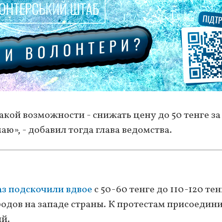
кой возможности - снижать цену до 50 тенге за
маю», - добавил тогда глава ведомства.
аз подскочили вдвое
с 50-60 тенге до 110-120 тен
ородов на западе страны. К протестам присоедин
й.