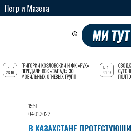
Петр и Мазепа
Перейти
к
основному
содержанию
ГРИГОРИЙ КОЗЛОВСКИЙ И ФК «РУХ»
СВОДК
09:08
17:45
ПЕРЕДАЛИ ВВК «ЗАПАД» 30
СУТОЧ
28.10
30.07
МОБИЛЬНЫХ ОГНЕВЫХ ГРУПП
ПОЛТО
15:51
04.01.2022
В КАЗАХСТАНЕ ПРОТЕСТУЮЩ