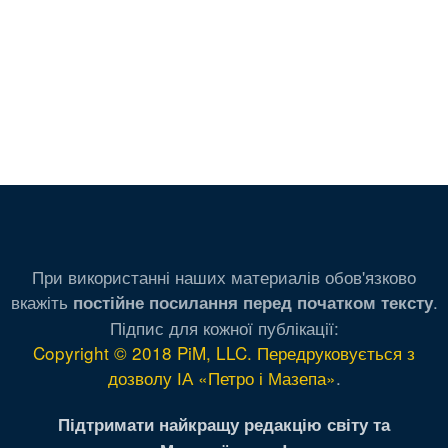
При використанні наших материалів обов'язково
вкажіть
.
постійне посилання перед початком тексту
Підпис для кожної публікації:
Copyright © 2018 PiM, LLC. Передруковується з
дозволу ІА «Петро і Мазепа»
.
Підтримати найкращу редакцію світу та