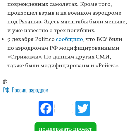
поврежденных самолетах. Кроме того,
произошел взрыв и на военном аэродроме
под Рязанью. Здесь масштабы были меньше,
и уже известно о трех погибших.
9 декабря Politico
сообщило
, что ВСУ били
по аэродромам РФ модифицированными
«Стрижами». По данным других СМИ,
также были модифицированы и «Рейсы».
#
РФ
Россия
аэродром
Fac
Tw
ebo
itte
ok
r
поддержать проект