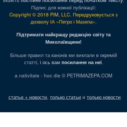
Підпис для кожної публікації:
Copyright © 2018 PiM, LLC. Передруковується з
дозволу ІА «Петро і Мазепа»
.
Підтримати найкращу редакцію світу та
Миколаївщини!
Більше правил та канонів ми виклали в окремій
статті,
і ось вам
.
посилання на неї
a nativitate - hoc die © PETRIMAZEPA.COM
статьи + новости
,
только статьи
и
только новости