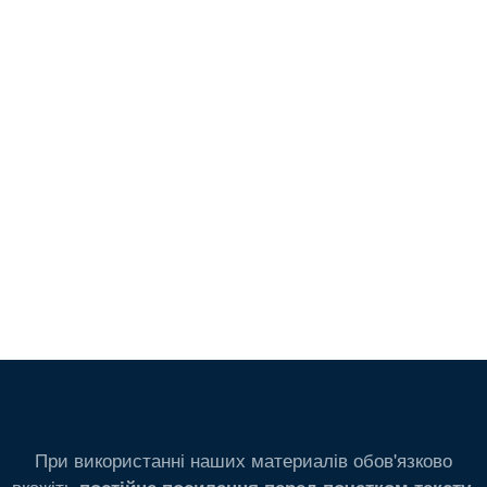
При використанні наших материалів обов'язково
вкажіть
.
постійне посилання перед початком тексту