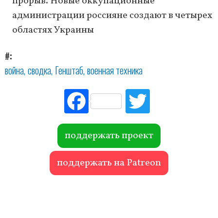
прорыв. Новые оккупационные
администрации россияне создают в четырех
областях Украины
#
война
сводка
Генштаб
военная техника
Fac
Tw
ebo
itte
ok
r
поддержать проект
поддержать на Patreon