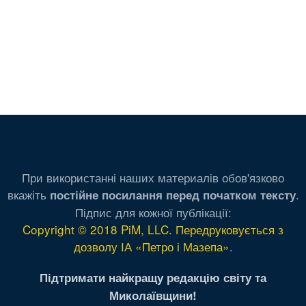
При використанні наших материалів обов'язково
вкажіть
.
постійне посилання перед початком тексту
Підпис для кожної публікації:
Copyright © 2018 PiM, LLC. Передруковується з
дозволу ІА «Петро і Мазепа»
.
Підтримати найкращу редакцію світу та
Миколаївщини!