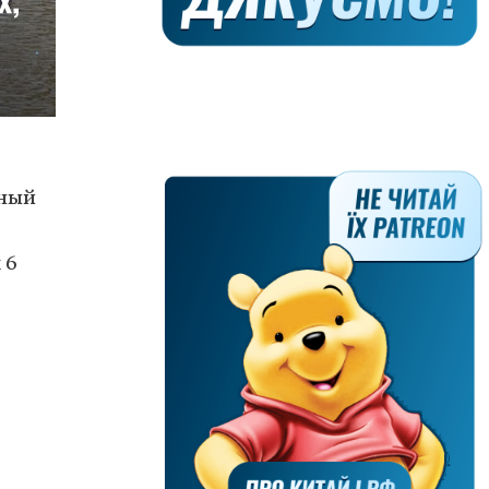
ьный
 6