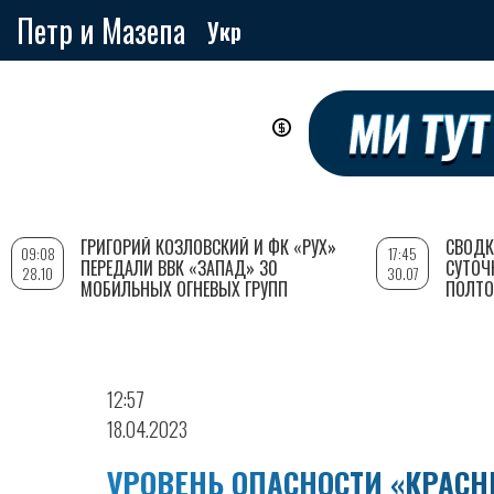
Петр и Мазепа
Укр
Перейти
к
основному
содержанию
ГРИГОРИЙ КОЗЛОВСКИЙ И ФК «РУХ»
СВОДК
09:08
17:45
ПЕРЕДАЛИ ВВК «ЗАПАД» 30
СУТОЧ
28.10
30.07
МОБИЛЬНЫХ ОГНЕВЫХ ГРУПП
ПОЛТО
12:57
18.04.2023
УРОВЕНЬ ОПАСНОСТИ «КРАСН