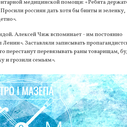
ентарной медицинской помощи: «Ребята держатс
 Просили россиян дать хотя бы бинты и зеленку,
етно».
дой. Алексей Чиж вспоминает - им постоянно
л Ленин». Заставляли записывать пропагандистс
«что перестанут перевязывать раны товарищам, б
у и грозили семьям».