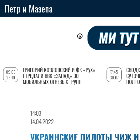
Петр и Мазепа
Перейти
к
основному
содержанию
ГРИГОРИЙ КОЗЛОВСКИЙ И ФК «РУХ»
СВОДК
09:08
17:45
ПЕРЕДАЛИ ВВК «ЗАПАД» 30
СУТОЧ
28.10
30.07
МОБИЛЬНЫХ ОГНЕВЫХ ГРУПП
ПОЛТО
14:03
14.04.2022
УКРАИНСКИЕ ПИЛОТЫ ЧИЖ И