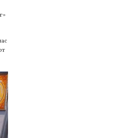
г»
час
ют