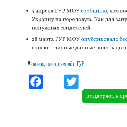
5 апреля ГУР МОУ
сообщило
, что в
Украину на передовую. Как для зап
ненужных свидетелей
28 марта ГУР МОУ
опубликовало бо
списке - личные данные вплоть до 
#
война
плен
самолёт
ГУР
Fac
Tw
ebo
itte
ok
r
поддержать пр