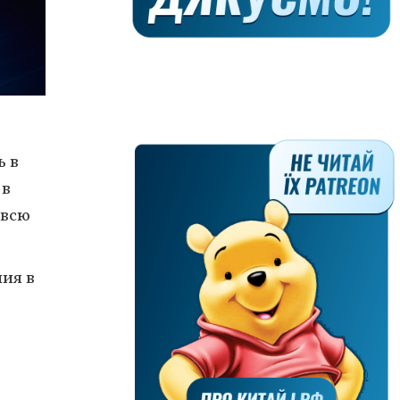
ь в
 в
 всю
ия в