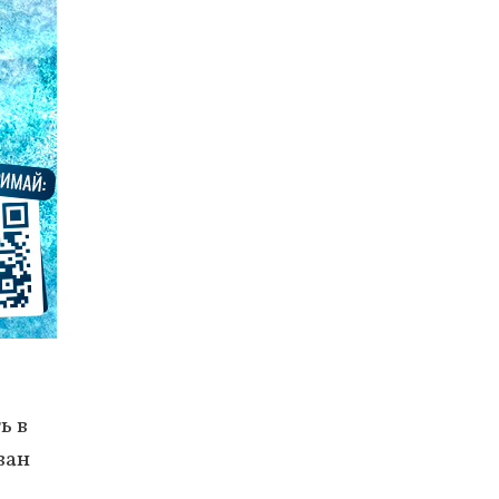
ь в
ван