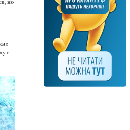
я, но
кие
удут