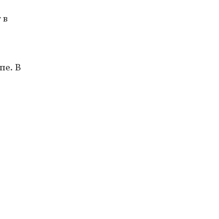
 в
пе. В