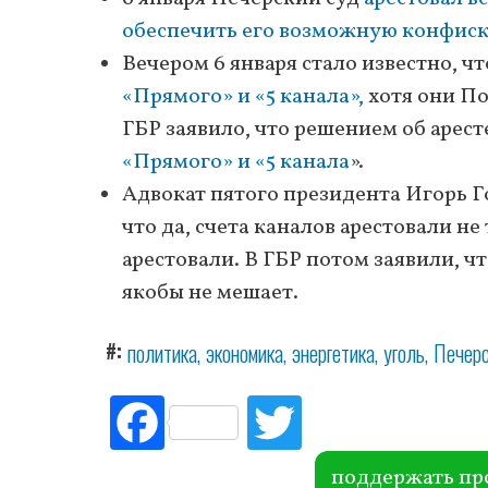
обеспечить его возможную конфис
Вечером 6 января стало известно, 
«Прямого» и «5 канала»,
хотя они По
ГБР заявило, что решением об арес
«Прямого» и «5 канала
».
Адвокат пятого президента Игорь 
что да, счета каналов арестовали н
арестовали. В ГБР потом заявили, ч
якобы не мешает.
#
политика
экономика
энергетика
уголь
Печерс
Fac
Tw
ebo
itte
ok
r
поддержать пр