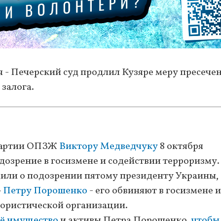
 - Печерский суд продлил Кузяре меру пресечен
 залога.
 партии ОПЗЖ
Виктору Медведчуку
8 октября
одозрение в госизмене и содействии терроризму.
бщили о подозрении пятому президенту Украины,
»
Петру Порошенко
- его обвиняют в госизмене и
рористической организации.
сё имущество
и активы Петра Порошенко,
чтобы