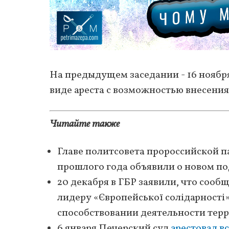
На предыдущем заседании - 16 ноября
виде ареста с возможностью внесения
Читайте также
Главе политсовета пророссийской
прошлого года объявили о ​​новом п
20 декабря в ГБР заявили, что соо
лидеру
«Європейської солідарності
способствовании деятельности тер
6 января Печерский суд
арестовал в