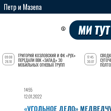
Петр и Мазепа
Перейти
к
основному
содержанию
ГРИГОРИЙ КОЗЛОВСКИЙ И ФК «РУХ»
СВОДК
09:08
17:45
ПЕРЕДАЛИ ВВК «ЗАПАД» 30
СУТОЧ
28.10
30.07
МОБИЛЬНЫХ ОГНЕВЫХ ГРУПП
ПОЛТО
14:55
12.01.2022
«УГОЛЬНОЕ ДЕЛО» МЕДВЕДЧУ