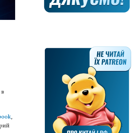
 в
book
,
орий