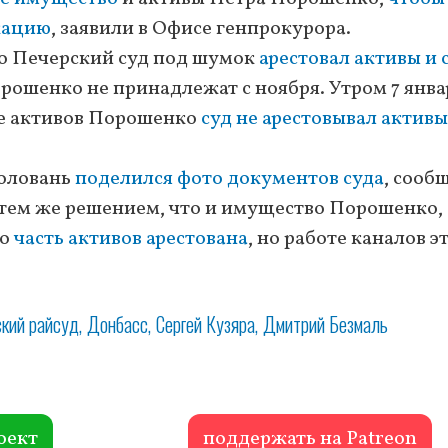
кацию
, заявили в Офисе генпрокурора.
что Печерский суд под шумок
арестовал активы и 
рошенко не принадлежат с ноября. Утром 7 янва
те активов Порошенко
суд не арестовывал активы
Головань
поделился фото документов суда
, сооб
е тем же решением, что и имущество Порошенко, 
то
часть активов арестована
, но работе каналов э
кий райсуд
Донбасс
Сергей Кузяра
Дмитрий Безмаль
оект
поддержать на Patreon