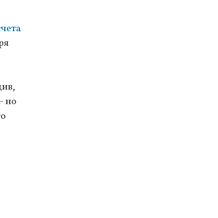
счета
ря
щив,
- но
то