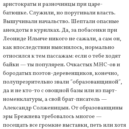
аристократы и разночинцы при царе-
батюшке. Служили, но поругивали власть.
Вышучивали начальство. Шептали опасные
анекдоты в курилках. Да, за побасенки при
Леониде Ильиче никого не сажали, а сам он,
как впоследствии выяснилось, нормально
относился к тем пассажам: если о тебе ходят
байки — ты популярен. Очкастых МНС-ов и
бородатых поэтов-деревенщиков, конечно,
полупрезрительно звали ʺобразованщинойʺ,
да и не кто-то с овощной базы или из парт-
номенклатуры, а свой брат-писатель —
Александр Солженицын. От образованщины
эры Брежнева требовалось многое —
посещать все громкие выставки, петь или хотя