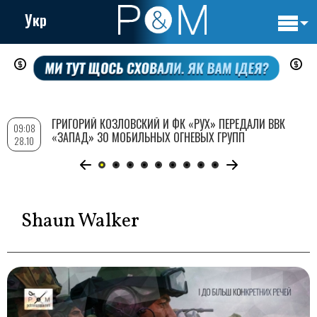
Укр
Основн
Перейти
навигац
к
основному
содержанию
ГРИГОРИЙ КОЗЛОВСКИЙ И ФК «РУХ» ПЕРЕДАЛИ ВВК
09:08
«ЗАПАД» 30 МОБИЛЬНЫХ ОГНЕВЫХ ГРУПП
28.10
Shaun Walker