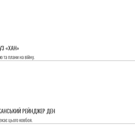
в
УЗ «ХАН»
ю та плани на війну.
в
КАНСЬКИЙ РЕЙНДЖЕР ДЕН
екає цього ковбоя.
в