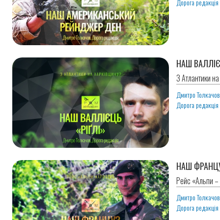
Дорога редакція
НАШ ВАЛЛІЄ
З Атлантики на
Дмитро Толкачо
Дорога редакція
НАШ ФРАНЦУ
Рейс «Альпи – 
Дмитро Толкачо
Дорога редакція