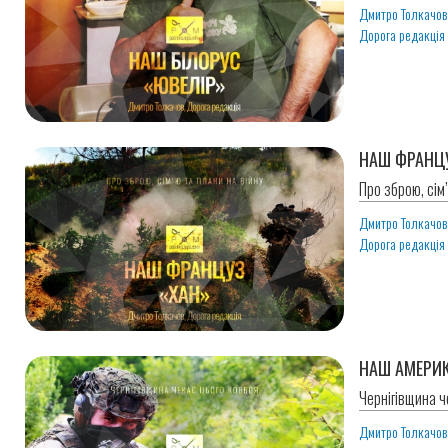
Дмитро Толкачо
Дорога редакція
НАШ ФРАНЦ
Про зброю, сім’
Дмитро Толкачо
Дорога редакція
НАШ АМЕРИ
Чернігівщина ч
Дмитро Толкачо