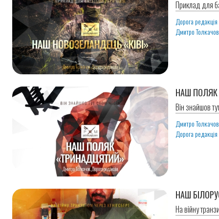
Приклад для ба
Дорога редакція
Дмитро Толкачо
НАШ ПОЛЯК
Він знайшов ту
Дмитро Толкачо
Дорога редакція
НАШ БІЛОРУ
На війну транз