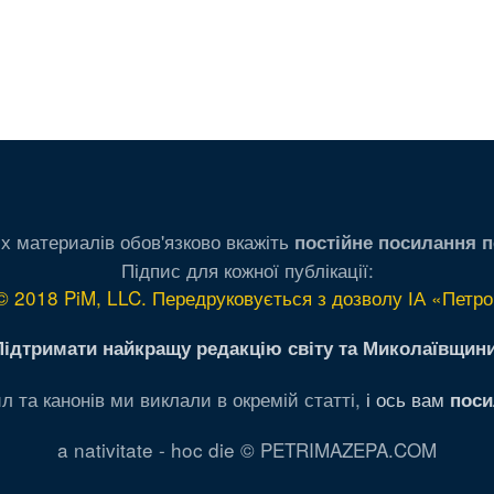
х материалів обов'язково вкажіть
постійне посилання п
Підпис для кожної публікації:
© 2018 PiM, LLC. Передруковується з дозволу ІА «Петро
Підтримати найкращу редакцію світу та Миколаївщини
л та канонів ми виклали в окремій статті,
і ось вам
поси
a nativitate - hoc die © PETRIMAZEPA.COM