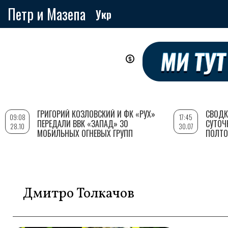
Петр и Мазепа
Укр
Перейти
к
основному
содержанию
ГРИГОРИЙ КОЗЛОВСКИЙ И ФК «РУХ»
СВОДК
09:08
17:45
ПЕРЕДАЛИ ВВК «ЗАПАД» 30
СУТОЧ
28.10
30.07
МОБИЛЬНЫХ ОГНЕВЫХ ГРУПП
ПОЛТО
Дмитро Толкачов