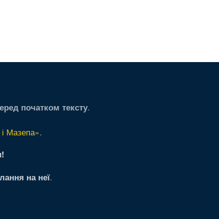
.
еред початком тексту
 і Мазепа»
.
!
.
лання на неї