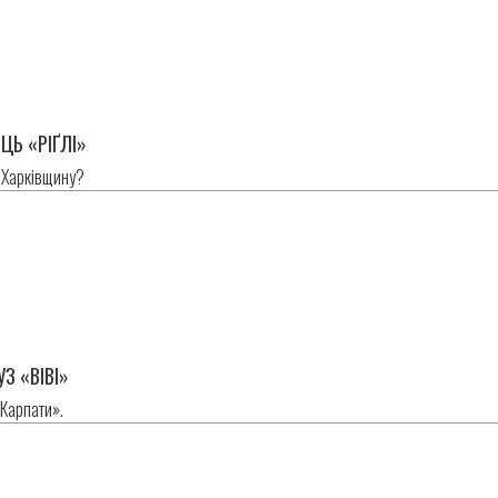
ЦЬ «РІҐЛІ»
 Харківщину?
в
З «ВІВІ»
Карпати».
в