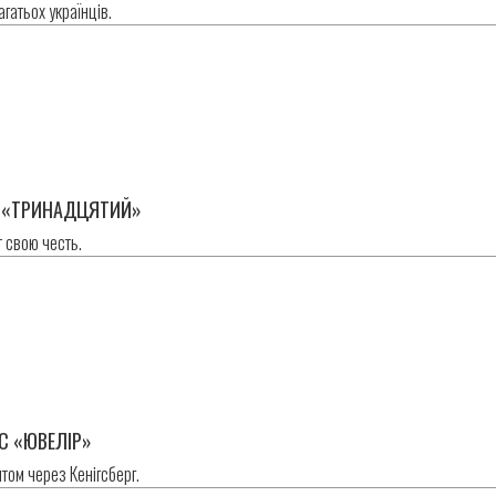
гатьох українців.
в
 «ТРИНАДЦЯТИЙ»
т свою честь.
в
С «ЮВЕЛІР»
итом через Кенігсберг.