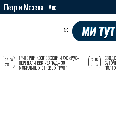
Петр и Мазепа
Укр
Перейти
к
основному
содержанию
ГРИГОРИЙ КОЗЛОВСКИЙ И ФК «РУХ»
СВОДК
09:08
17:45
ПЕРЕДАЛИ ВВК «ЗАПАД» 30
СУТОЧ
28.10
30.07
МОБИЛЬНЫХ ОГНЕВЫХ ГРУПП
ПОЛТО