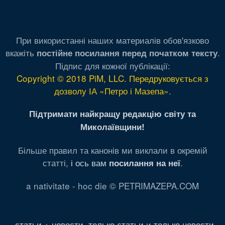
При використанні наших материалів обов'язково
вкажіть
.
постійне посилання перед початком тексту
Підпис для кожної публікації:
Copyright © 2018 PiM, LLC. Передруковується з
дозволу ІА «Петро і Мазепа»
.
Підтримати найкращу редакцію світу та
Миколаївщини!
Більше правил та канонів ми виклали в окремій
статті,
і ось вам
.
посилання на неї
a nativitate - hoc die © PETRIMAZEPA.COM
статьи + новости
,
только статьи
и
только новости