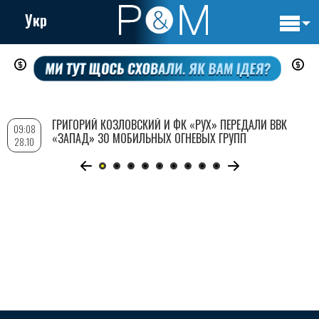
Укр
Основн
Перейти
навигац
к
основному
содержанию
ГРИГОРИЙ КОЗЛОВСКИЙ И ФК «РУХ» ПЕРЕДАЛИ ВВК
09:08
«ЗАПАД» 30 МОБИЛЬНЫХ ОГНЕВЫХ ГРУПП
28.10