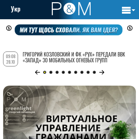
Укр
Основн
Перейти
навигац
к
основному
содержанию
ГРИГОРИЙ КОЗЛОВСКИЙ И ФК «РУХ» ПЕРЕДАЛИ ВВК
09:08
«ЗАПАД» 30 МОБИЛЬНЫХ ОГНЕВЫХ ГРУПП
28.10