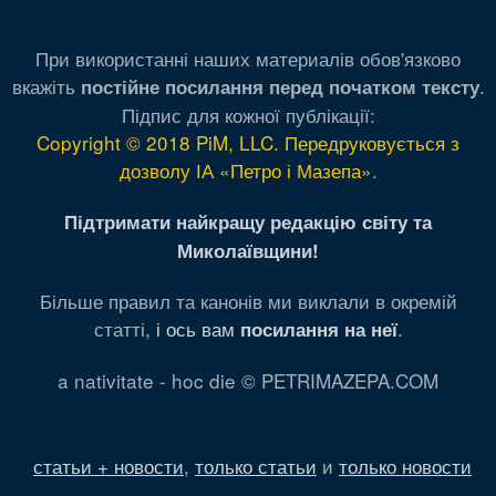
При використанні наших материалів обов'язково
вкажіть
.
постійне посилання перед початком тексту
Підпис для кожної публікації:
Copyright © 2018 PiM, LLC. Передруковується з
дозволу ІА «Петро і Мазепа»
.
Підтримати найкращу редакцію світу та
Миколаївщини!
Більше правил та канонів ми виклали в окремій
статті,
і ось вам
.
посилання на неї
a nativitate - hoc die © PETRIMAZEPA.COM
статьи + новости
,
только статьи
и
только новости