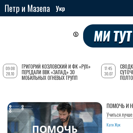
Петр и Мазепа
Укр
Перейти
к
основному
содержанию
ГРИГОРИЙ КОЗЛОВСКИЙ И ФК «РУХ»
СВОДК
09:08
17:45
ПЕРЕДАЛИ ВВК «ЗАПАД» 30
СУТОЧ
28.10
30.07
МОБИЛЬНЫХ ОГНЕВЫХ ГРУПП
ПОЛТО
ПОМОЧЬ И Н
Учиться лучше
Катя Жук