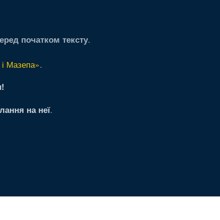
.
еред початком тексту
 і Мазепа»
.
!
.
лання на неї