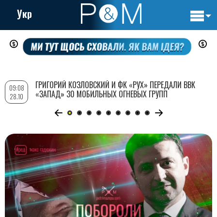
Укр
Основн
Перейти
навигац
к
основному
содержанию
ГРИГОРИЙ КОЗЛОВСКИЙ И ФК «РУХ» ПЕРЕДАЛИ ВВК
09:08
«ЗАПАД» 30 МОБИЛЬНЫХ ОГНЕВЫХ ГРУПП
28.10