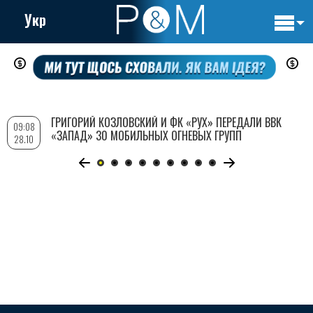
Укр
Основн
Перейти
навигац
к
основному
содержанию
ГРИГОРИЙ КОЗЛОВСКИЙ И ФК «РУХ» ПЕРЕДАЛИ ВВК
09:08
«ЗАПАД» 30 МОБИЛЬНЫХ ОГНЕВЫХ ГРУПП
28.10