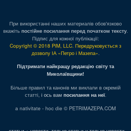
При використанні наших материалів обов'язково
вкажіть
.
постійне посилання перед початком тексту
Підпис для кожної публікації:
Copyright © 2018 PiM, LLC. Передруковується з
дозволу ІА «Петро і Мазепа»
.
Підтримати найкращу редакцію світу та
Миколаївщини!
Більше правил та канонів ми виклали в окремій
статті,
і ось вам
.
посилання на неї
a nativitate - hoc die © PETRIMAZEPA.COM
статьи + новости
,
только статьи
и
только новости