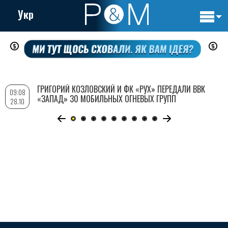
Укр
Основн
Перейти
навигац
к
основному
содержанию
ГРИГОРИЙ КОЗЛОВСКИЙ И ФК «РУХ» ПЕРЕДАЛИ ВВК
09:08
«ЗАПАД» 30 МОБИЛЬНЫХ ОГНЕВЫХ ГРУПП
28.10