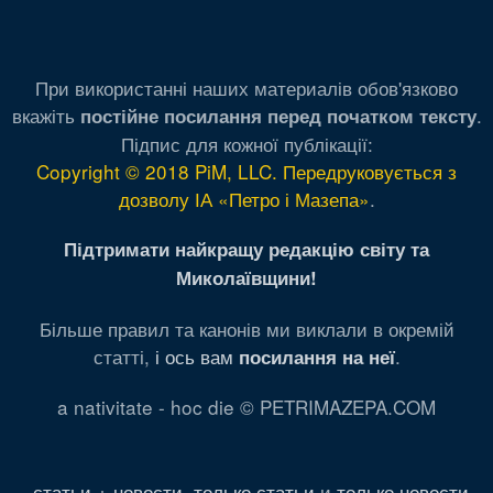
При використанні наших материалів обов'язково
вкажіть
.
постійне посилання перед початком тексту
Підпис для кожної публікації:
Copyright © 2018 PiM, LLC. Передруковується з
дозволу ІА «Петро і Мазепа»
.
Підтримати найкращу редакцію світу та
Миколаївщини!
Більше правил та канонів ми виклали в окремій
статті,
і ось вам
.
посилання на неї
a nativitate - hoc die © PETRIMAZEPA.COM
статьи + новости
,
только статьи
и
только новости