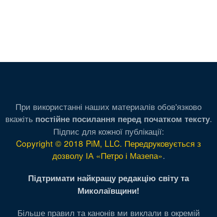
При використанні наших материалів обов'язково
вкажіть
.
постійне посилання перед початком тексту
Підпис для кожної публікації:
Copyright © 2018 PiM, LLC. Передруковується з
дозволу ІА «Петро і Мазепа»
.
Підтримати найкращу редакцію світу та
Миколаївщини!
Більше правил та канонів ми виклали в окремій