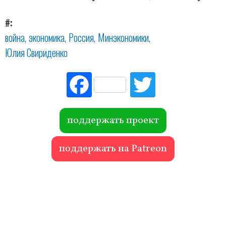
#
война
экономика
Россия
Минэкономики
Юлия Свириденко
Fac
Tw
ebo
itte
ok
r
поддержать проект
поддержать на Patreon