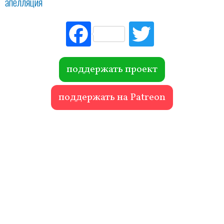
апелляция
Fac
Tw
ebo
itte
ok
r
поддержать проект
поддержать на Patreon