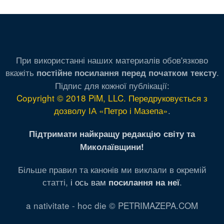
При використанні наших материалів обов'язково
вкажіть
.
постійне посилання перед початком тексту
Підпис для кожної публікації:
Copyright © 2018 PiM, LLC. Передруковується з
дозволу ІА «Петро і Мазепа»
.
Підтримати найкращу редакцію світу та
Миколаївщини!
Більше правил та канонів ми виклали в окремій
статті,
і ось вам
.
посилання на неї
a nativitate - hoc die © PETRIMAZEPA.COM