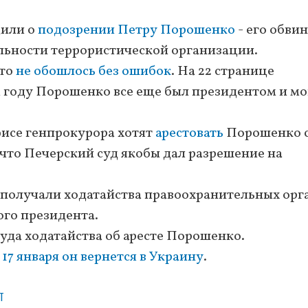
щили о
подозрении Петру Порошенко
- его обви
ельности террористической организации.
что
не обошлось без ошибок
. На 22 странице
м году Порошенко все еще был президентом и мо
фисе генпрокурора хотят
арестовать
Порошенко 
и что Печерский суд якобы дал разрешение на
е получали ходатайства правоохранительных орг
ого президента.
суда ходатайства об аресте Порошенко.
о
17 января он вернется в Украину
.
т