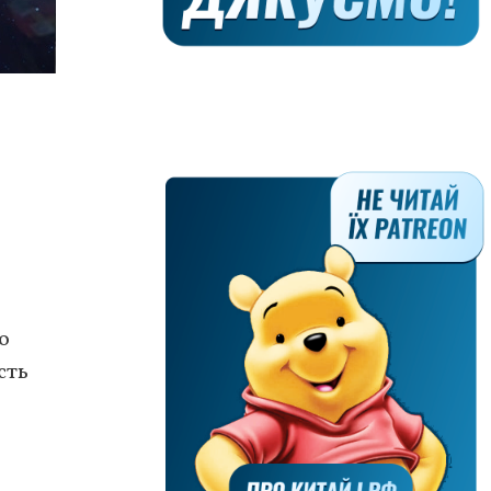
о
сть