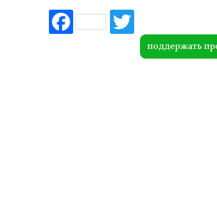
Fac
Tw
ebo
itte
ok
r
поддержать пр