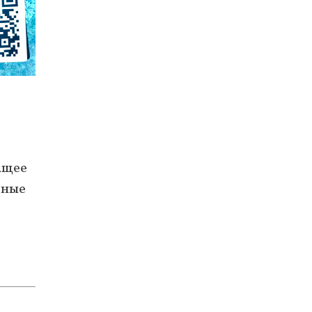
ащее
вные