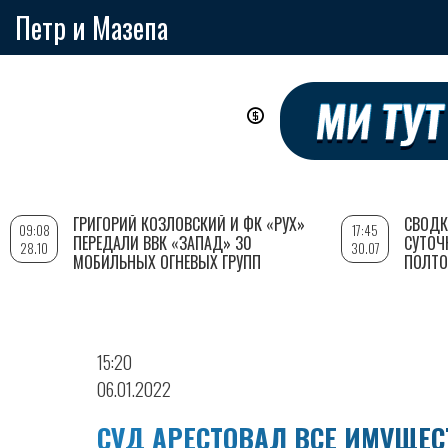
Петр и Мазепа
Перейти
к
основному
содержанию
ГРИГОРИЙ КОЗЛОВСКИЙ И ФК «РУХ»
СВОДК
09:08
17:45
ПЕРЕДАЛИ ВВК «ЗАПАД» 30
СУТОЧ
28.10
30.07
МОБИЛЬНЫХ ОГНЕВЫХ ГРУПП
ПОЛТО
15:20
06.01.2022
СУД АРЕСТОВАЛ ВСЕ ИМУЩЕ