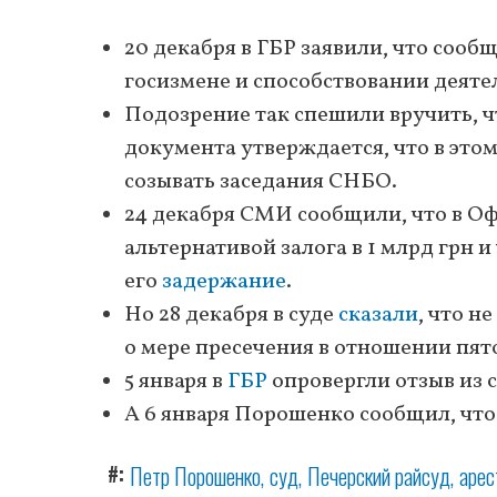
20 декабря в ГБР заявили, что сооб
госизмене и способствовании деят
Подозрение так спешили вручить, 
документа утверждается, что в это
созывать заседания СНБО.
24 декабря СМИ сообщили, что в О
альтернативой залога в 1 млрд грн 
его
задержание
.
Но 28 декабря в суде
сказали
, что н
о мере пресечения в отношении пят
5 января в
ГБР
опровергли отзыв из 
А 6 января Порошенко сообщил, чт
#
Петр Порошенко
суд
Печерский райсуд
арес