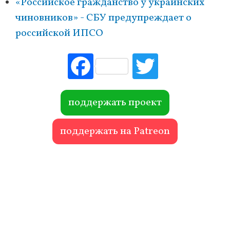
«Российское гражданство у украинских
чиновников» - СБУ предупреждает о
российской ИПСО
Fac
Tw
ebo
itte
ok
r
поддержать проект
поддержать на Patreon