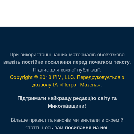
При використанні наших материалів обов'язково
вкажіть
.
постійне посилання перед початком тексту
Підпис для кожної публікації:
Copyright © 2018 PiM, LLC. Передруковується з
дозволу ІА «Петро і Мазепа»
.
Підтримати найкращу редакцію світу та
Миколаївщини!
Більше правил та канонів ми виклали в окремій
статті,
і ось вам
.
посилання на неї