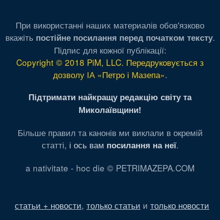
При використанні наших материалів обов'язково
вкажіть
.
постійне посилання перед початком тексту
Підпис для кожної публікації:
Copyright © 2018 PiM, LLC. Передруковується з
дозволу ІА «Петро і Мазепа»
.
Підтримати найкращу редакцію світу та
Миколаївщини!
Більше правил та канонів ми виклали в окремій
статті,
і ось вам
.
посилання на неї
a nativitate - hoc die © PETRIMAZEPA.COM
статьи + новости
,
только статьи
и
только новости