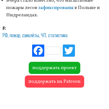
Вчера стало известно, что масштабные
пожары лесов
зафиксированы
в Польше и
Нидреландах.
#
РФ
пожар
самолёты
ЧП
статистика
Fac
Tw
ebo
itte
ok
r
поддержать проект
поддержать на Patreon