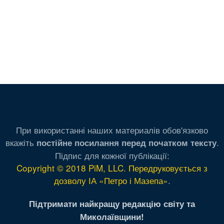
При використанні наших материалів обов'язково
вкажіть
.
постійне посилання перед початком тексту
Підпис для кожної публікації:
Copyright © 2018 PiM, LLC. Передруковується з
дозволу ІА «Петро і Мазепа»
.
Підтримати найкращу редакцію світу та
Миколаївщини!