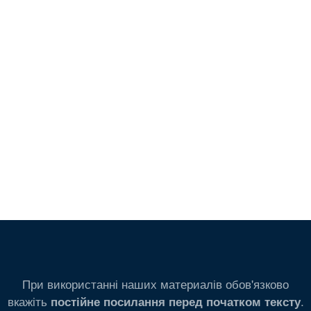
При використанні наших материалів обов'язково
вкажіть
.
постійне посилання перед початком тексту